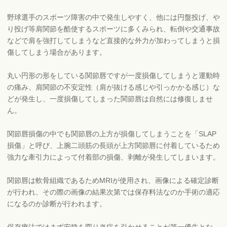
野球選手のスポーツ障害の中で発生しやすく、他には円盤投げ、や
り投げ等肩関節を酷使するスポーツに多くみられ、転倒や交通事故
などで肩を強打してしまうなど直接的な外力が加わってしまうと損
傷してしまう場合があります。
丸い円形の形をしている関節唇ですが一度損傷してしまうと運動時
の痛み、肩関節の不安定性（肩が抜ける感じや引っかかる感じ）な
どが発生し、一度損傷してしまった関節唇は自然には修復しませ
ん。
関節唇損傷の中でも関節唇の上方が損傷してしまうことを「SLAP
損傷」と呼び、上腕二頭筋の長頭が上方関節唇に付着しているため
強力な牽引力によって付着部の損傷、剥離が発生してしまいます。
関節唇は軟骨組織であるためMRIが使用され、画像による確定診断
が行われ、その際の画像の結果次第では保存料法なのか手術の適応
になるのか診断が行われます。
保存療法ではまず安静を図り炎症を引かせることが第一優先とな