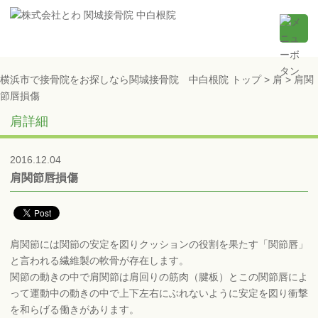
横浜市で接骨院をお探しなら関城接骨院 中白根院 トップ >
肩
> 肩関
節唇損傷
肩詳細
2016.12.04
肩関節唇損傷
肩関節には関節の安定を図りクッションの役割を果たす「関節唇」
と言われる繊維製の軟骨が存在します。
関節の動きの中で肩関節は肩回りの筋肉（腱板）とこの関節唇によ
って運動中の動きの中で上下左右にぶれないように安定を図り衝撃
を和らげる働きがあります。