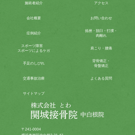
施術者紹介
アクセス
会社概要
お問い合わせ
捻挫・脱臼・打撲
・
症例紹介
肉離れ
スポーツ障害
肩こり・腰痛
スポーツによるケガ
背骨矯正
・
手足のしびれ
骨盤矯正
交通事故治療
よくある質問
サイトマップ
〒241-0004