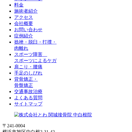
料金
施術者紹介
アクセス
会社概要
お問い合わせ
症例紹介
捻挫・脱臼・打撲
・
肉離れ
スポーツ障害
スポーツによるケガ
肩こり・腰痛
手足のしびれ
背骨矯正
・
骨盤矯正
交通事故治療
よくある質問
サイトマップ
〒241-0004
横浜市旭区中白根2-31-42