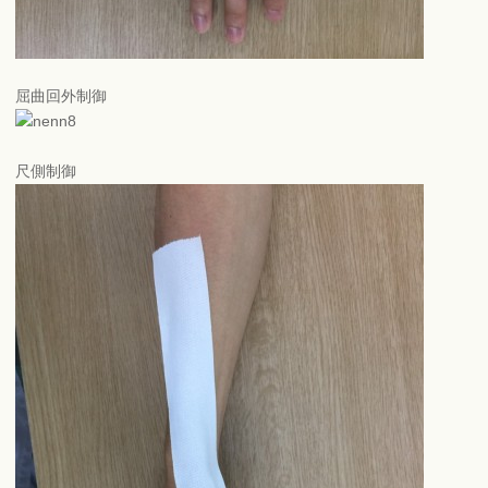
屈曲回外制御
尺側制御