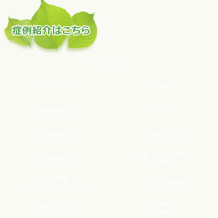
トップへ戻る
トップページ
料金
施術者紹介
アクセス
会社概要
お問い合わせ
捻挫・脱臼・打撲
・
症例紹介
肉離れ
スポーツ障害
肩こり・腰痛
スポーツによるケガ
背骨矯正
・
手足のしびれ
骨盤矯正