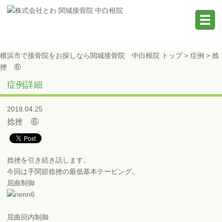
横浜市で接骨院をお探しなら関城接骨院 中白根院 トップ >
症例
> 捻
挫 ⑥
症例詳細
2018.04.25
捻挫 ⑥
捻挫を引き続き話します。
今回は手関節捻挫の最低基本テーピング。
屈曲制御
屈曲回内制御