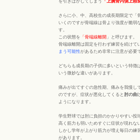
を引きはがしてしまう
「上腕骨内側上顆
さらに小、中、高校生の成長期限定で「
いくのですが骨端線は骨より強度が脆弱
す。
この状態を
「骨端線離開
」と呼びます。
骨端線離開は固定を行わず練習を続けて
まう可能性
があるため非常に注意が必要
どちらも成長期の子供に多いという特徴
いう微妙な違いがあります。
痛みが出てすぐの急性期、痛みを我慢し
のですが、症状が悪化してくると
肘の曲
ようになります。
学生野球では肘に負担のかかりやすい投
高く筋力も弱いためすぐに症状が現れな
しかし学年が上がり筋力が増え毎日の練
があります。