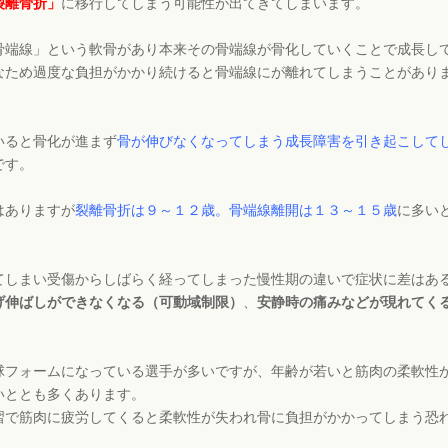
裂離骨折」
に移行してしまう可能性が出てきてしまいます。
骨端線」という軟骨があり本来その骨端線が骨化していくことで成長し
なため過度な負担がかかり続けると骨端線にが離れてしまうことがあり
いると骨化が進まず
骨が伸びなくなってしまう成長障害を引き起こして
です。
はありますが
裂離骨折は９～１２歳。骨端線離開は１３～１５歳
に多い
てしまい受傷からしばらく経ってしまった慢性期の違いで症状に差はあ
げ伸ばしができなくなる（可動域制限）
、
安静時の痛みなどが現れてく
球フォームになっている選手が多いですが、年齢が若いと筋肉の柔軟性
いととも多くあります。
習で筋肉に疲労してくると柔軟性が失われ骨に負担がかかってしまう恐