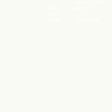
捻挫・脱臼・打撲
・
症例紹介
肉離れ
背骨矯正
・
骨盤矯正
交通事故治療