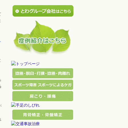
て
ま
し
と
る
る
が
れ