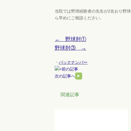
当院では野球経験者の先生が2名おり野
ら早めにご相談ください。
← 野球肘①
野球肘③ →
・
バックナンバー
前の記事
次の記事へ
関連記事