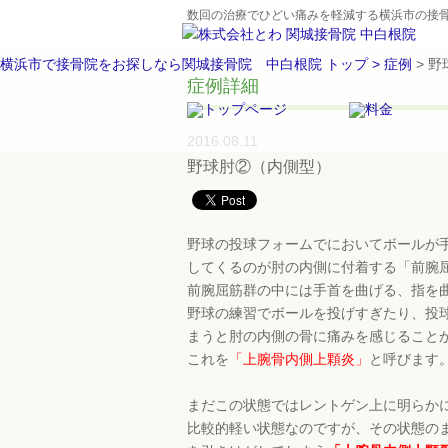
数回の治療でひどい痛みを軽減する横浜市の接
横浜市で接骨院をお探しなら関城接骨院 中白根院 トップ >
症例
> 
症例詳細
2016.08.11
野球肘②（内側型）
野球の投球フォームでにおいてボールが
してくるのが肘の内側に付着する「前腕
前腕屈筋群の中には手首を曲げる、指を
野球の練習でボールを投げすぎたり、投
まうと肘の内側の骨に痛みを感じること
これを
「上腕骨内側上顆炎」
と呼びます
まだこの状態ではレントゲン上に明らか
比較的軽い状態なのですが、その状態の