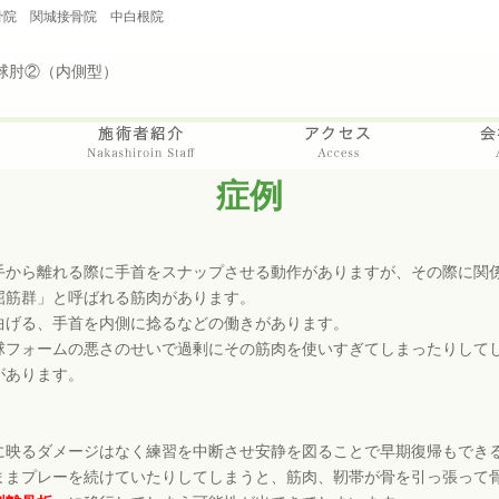
骨院 関城接骨院 中白根院
野球肘②（内側型）
症例
手から離れる際に手首をスナップさせる動作がありますが、その際に関
屈筋群」と呼ばれる筋肉があります。
曲げる、手首を内側に捻るなどの働きがあります。
球フォームの悪さのせいで過剰にその筋肉を使いすぎてしまったりして
があります。
。
に映るダメージはなく練習を中断させ安静を図ることで早期復帰もでき
ままプレーを続けていたりしてしまうと、筋肉、靭帯が骨を引っ張って